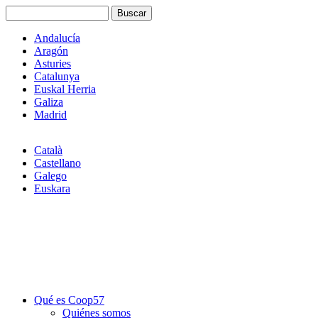
Buscar
Formulario de búsqueda
Andalucía
Aragón
Asturies
Catalunya
Euskal Herria
Galiza
Madrid
Català
Castellano
Galego
Euskara
Qué es Coop57
Quiénes somos