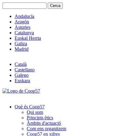
Cerca
Formulari de cerca
Andalucía
Aragón
Asturies
Catalunya
Euskal Herria
Galiza
Madrid
Català
Castellano
Galego
Euskara
Què és Coop57
Qui som
Principis ètics
Àmbits d'actuació
Com ens organitzem
Coop57 en xifres