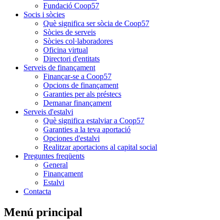
Fundació Coop57
Socis i sòcies
Què significa ser sòcia de Coop57
Sòcies de serveis
Sòcies col·laboradores
Oficina virtual
Directori d'entitats
Serveis de finançament
Finançar-se a Coop57
Opcions de finançament
Garanties per als préstecs
Demanar finançament
Serveis d'estalvi
Què significa estalviar a Coop57
Garanties a la teva aportació
Opciones d'estalvi
Realitzar aportacions al capital social
Preguntes freqüents
General
Finançament
Estalvi
Contacta
Menú principal